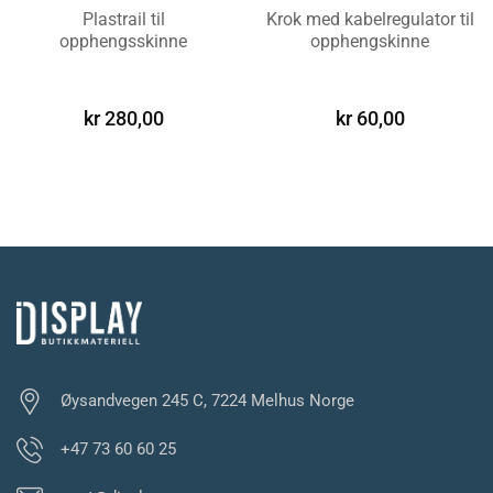
Plastrail til
Krok med kabelregulator til
opphengsskinne
opphengskinne
LEGG I
LEGG I
HANDLEKURV
HANDLEKURV
kr
280,00
kr
60,00
Øysandvegen 245 C, 7224 Melhus Norge
+47 73 60 60 25