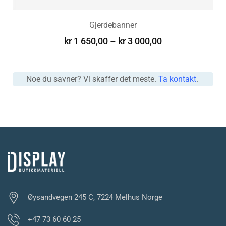
Gjerdebanner
kr
1 650,00
–
kr
3 000,00
VELG ALTERNATIV
Noe du savner? Vi skaffer det meste.
Ta kontakt
.
Øysandvegen 245 C, 7224 Melhus Norge
+47 73 60 60 25