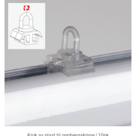
Krok av plast til opphengskinne | 10pk