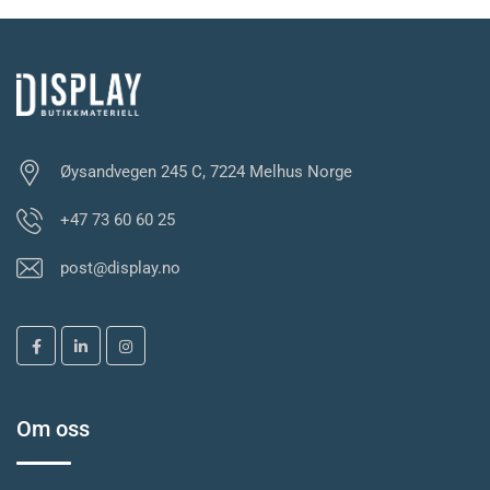
Øysandvegen 245 C, 7224 Melhus Norge
+47 73 60 60 25
post@display.no
Om oss