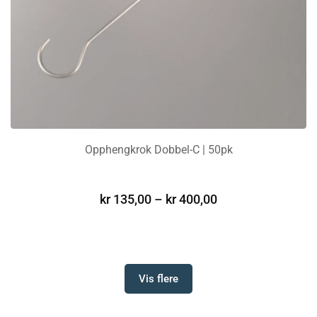
Opphengkrok Dobbel-C | 50pk
VELG ALTERNATIV
kr
135,00
–
kr
400,00
Vis flere