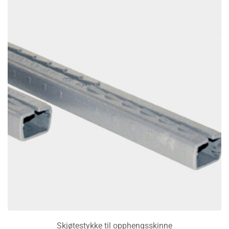
Skjøtestykke til opphengsskinne