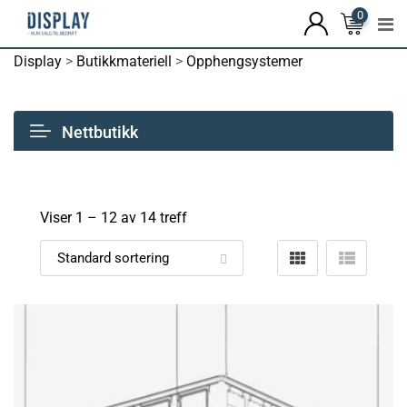
0
Display
>
Butikkmateriell
>
Opphengsystemer
Nettbutikk
Viser 1 –
12
av 14 treff