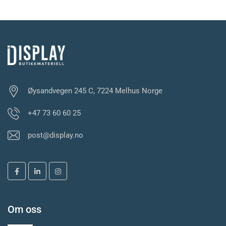
Øysandvegen 245 C, 7224 Melhus Norge
+47 73 60 60 25
post@display.no
Om oss