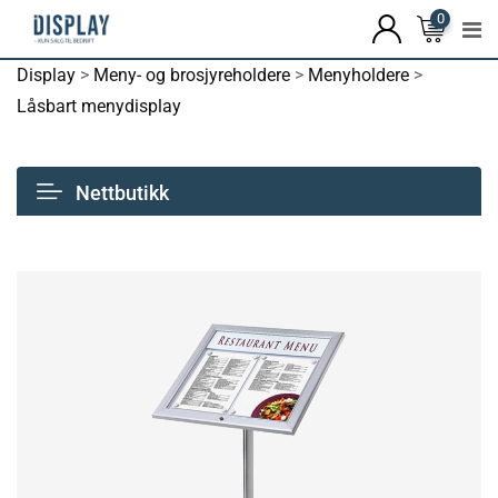
0
Display
>
Meny- og brosjyreholdere
>
Menyholdere
>
Låsbart menydisplay
Nettbutikk