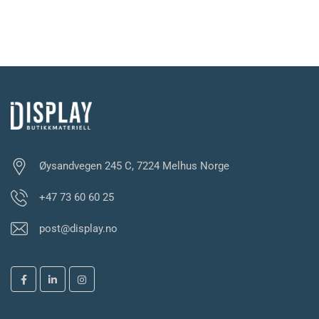
LES MER
Øysandvegen 245 C, 7224 Melhus Norge
+47 73 60 60 25
post@display.no