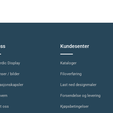
ss
Kundesenter
dic Display
Kataloger
ser / bilder
Filoverføring
asjonskapsler
Last ned designmaler
vern
Forsendelse og levering
t oss
Kjøpsbetingelser