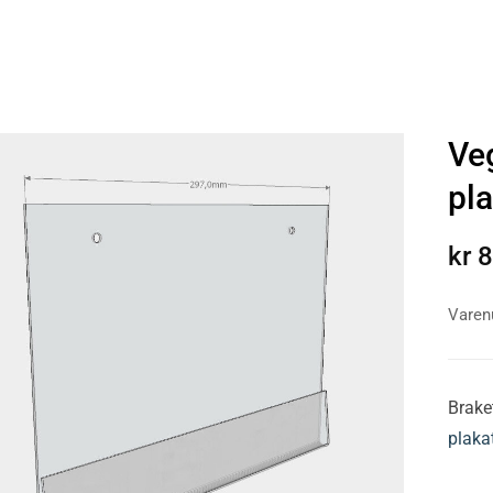
Ve
pl
kr
8
Vare
Braket
plak