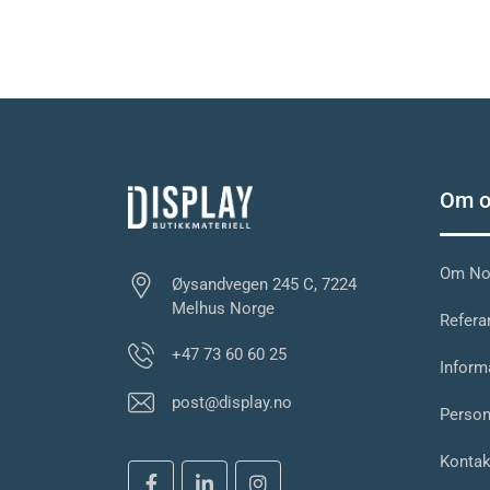
Om o
Om Nor
Øysandvegen 245 C, 7224
Melhus Norge
Referan
+47 73 60 60 25
Inform
post@display.no
Person
Kontak