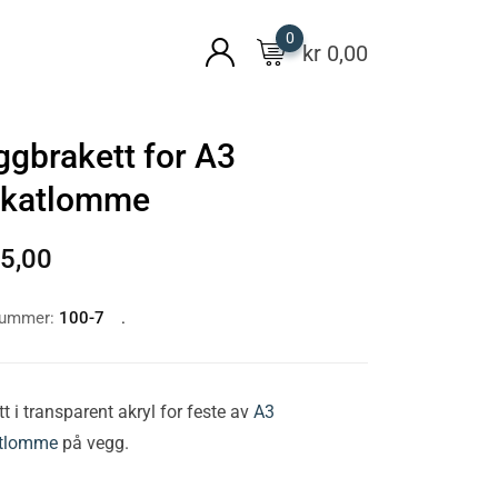
0
kr
0,00
ggbrakett for A3
akatlomme
5,00
nummer:
100-7
t i transparent akryl for feste av
A3
atlomme
på vegg.