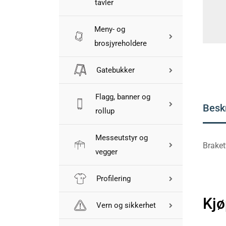
tavler
Meny- og
brosjyreholdere
Gatebukker
Flagg, banner og
Besk
rollup
Messeutstyr og
Braket
vegger
Profilering
Kjø
Vern og sikkerhet