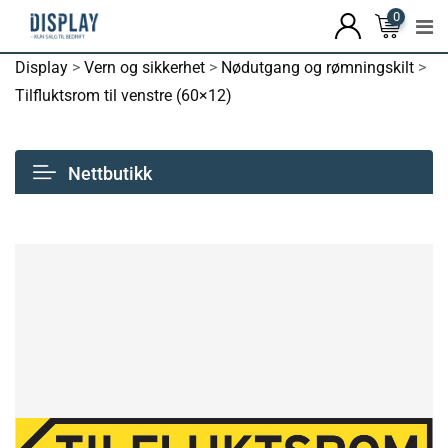
0
Display
>
Vern og sikkerhet
>
Nødutgang og rømningskilt
>
Tilfluktsrom til venstre (60×12)
Nettbutikk