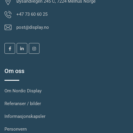
Øysandvegen 245 C, 7224 Melhus Norge
+47 73 60 60 25
post@display.no
Om oss
Om Nordic Display
Referanser / bilder
Informasjonskapsler
Personvern