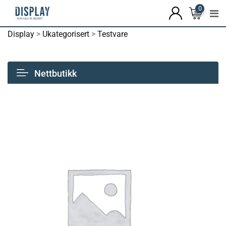
0
Display
>
Ukategorisert
>
Testvare
Nettbutikk