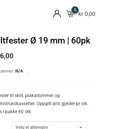
0
kr
0,00
ltfester Ø 19 mm | 60pk
6,00
nummer:
N/A
ester til skilt, plakatlommer og
nstrukskassetter. Oppgitt pris gjelder pr stk.
 i pakke 60 stk.