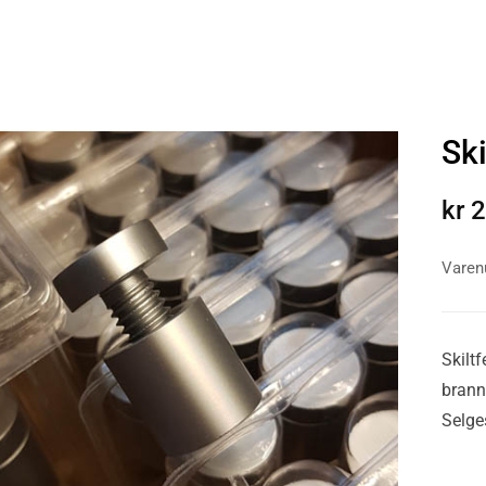
Ski
kr
2
Vare
Skiltf
branni
Selges