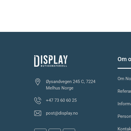
Om o
Om Nor
Øysandvegen 245 C, 7224
Melhus Norge
Referan
+47 73 60 60 25
Inform
post@display.no
Person
Kontak