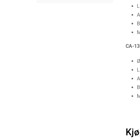
L
A
B
M
CA-13
L
A
B
M
Kjø