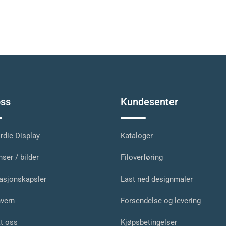
ss
Kundesenter
dic Display
Kataloger
ser / bilder
Filoverføring
asjonskapsler
Last ned designmaler
vern
Forsendelse og levering
t oss
Kjøpsbetingelser