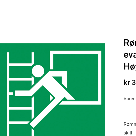
Rø
ev
Hø
kr
3
Vare
Rømni
skilt.