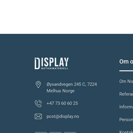
Om o
Om Nor
Øysandvegen 245 C, 7224
Melhus Norge
Referan
+47 73 60 60 25
Inform
post@display.no
Person
Kontak