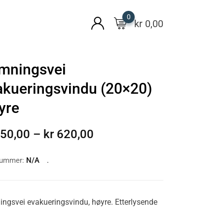
0
kr
0,00
mningsvei
akueringsvindu (20×20)
yre
50,00
–
kr
620,00
nummer:
N/A
ngsvei evakueringsvindu, høyre. Etterlysende