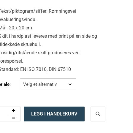
Tekst/piktogram/siffer: Rømningsvei
evakueringsvindu.
Mål: 20 x 20 cm
Skilt i hardplast leveres med print på en side og
tildekkede skruehull.
Tosidig/utstående skilt produseres ved
forespørsel.
Standard: EN ISO 7010, DIN 67510
riale:
LEGG I HANDLEKURV