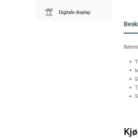
Digitale display
Besk
Rømnin
T
M
S
T
S
Kjø