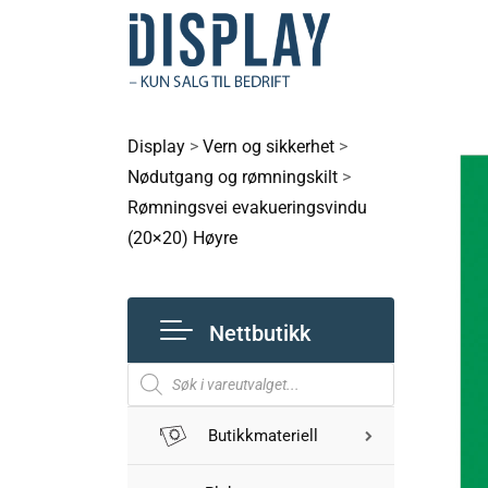
Display
>
Vern og sikkerhet
>
Nødutgang og rømningskilt
>
Rømningsvei evakueringsvindu
(20×20) Høyre
Nettbutikk
Butikkmateriell