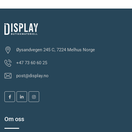
Øysandvegen 245 C, 7224 Melhus Norge
+47 73 60 60 25
post@display.no
Om oss