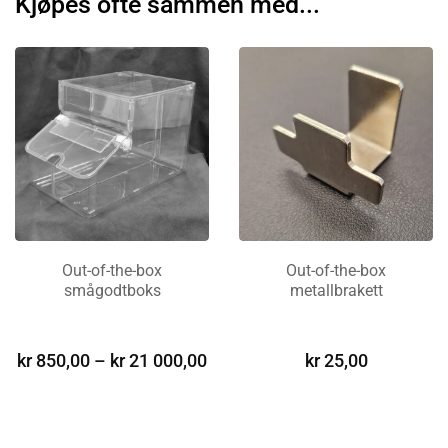
Kjøpes ofte sammen med...
Out-of-the-box
Out-of-the-box
smågodtboks
metallbrakett
LEGG I
VELG ALTERNATIV
HANDLEKURV
kr
850,00
–
kr
21 000,00
kr
25,00