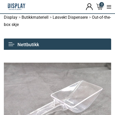
0
Display
>
Butikkmateriell
>
Løsvekt Dispensere
>
Out-of-the-
box skje
Nettbutikk