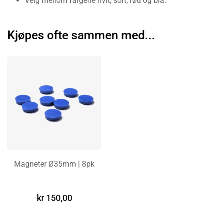
Velg mellom fargene hvit, sort, rød og blå.
Kjøpes ofte sammen med...
Magneter Ø35mm | 8pk
VELG ALTERNATIV
kr
150,00