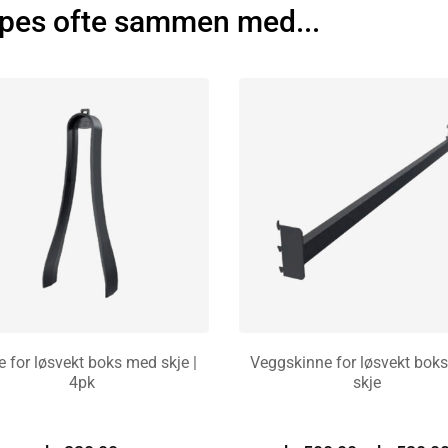
pes ofte sammen med...
e for løsvekt boks med skje |
Veggskinne for løsvekt bok
4pk
skje
LEGG I HANDLEKURV
VELG ALTERNATIV