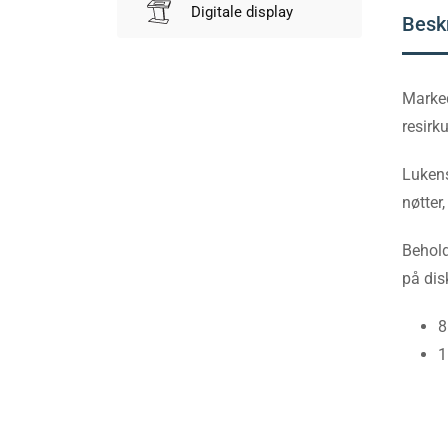
Digitale display
Besk
Marked
resirk
Lukens
nøtter,
Behold
på dis
8
1