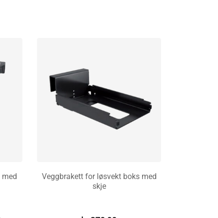
s med
Veggbrakett for løsvekt boks med
skje
LEGG I HANDLEKURV