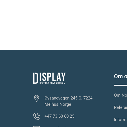
Om o
Om Nor
Øysandvegen 245 C, 7224
Melhus Norge
Referan
+47 73 60 60 25
Inform