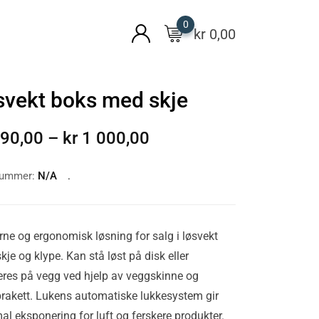
0
kr
0,00
svekt boks med skje
90,00
–
kr
1 000,00
nummer:
N/A
ne og ergonomisk løsning for salg i løsvekt
je og klype. Kan stå løst på disk eller
res på vegg ved hjelp av veggskinne og
rakett. Lukens automatiske lukkesystem gir
al eksponering for luft og ferskere produkter.