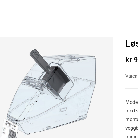
Lø
kr
9
Vare
Moder
med sk
monte
veggb
minim