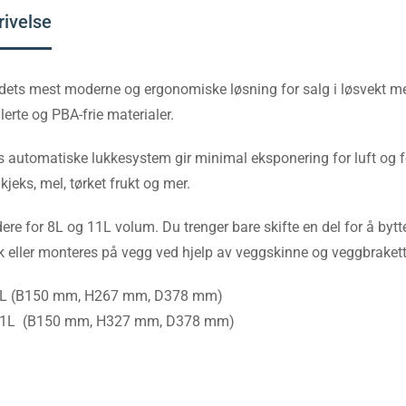
rivelse
ets mest moderne og ergonomiske løsning for salg i løsvekt me
ulerte og PBA-frie materialer.
 automatiske lukkesystem gir minimal eksponering for luft og fe
 kjeks, mel, tørket frukt og mer.
ere for 8L og 11L volum. Du trenger bare skifte en del for å bytt
k eller monteres på vegg ved hjelp av veggskinne og veggbrakett
L (B150 mm, H267 mm, D378 mm)
1L (B150 mm, H327 mm, D378 mm)