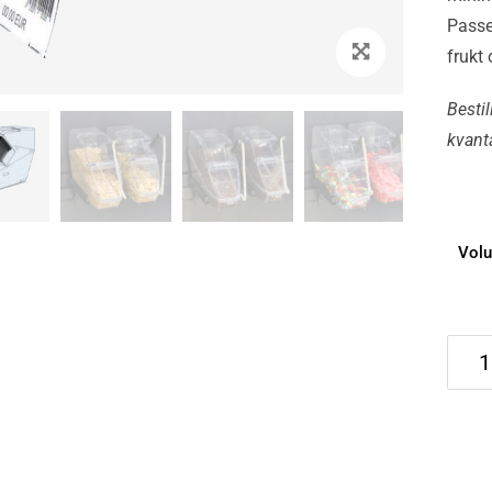
Passer
frukt 
Besti
kvant
Vol