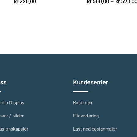
kr
220,00
kr
500,00
–
kr
520,0
ss
Kundesenter
dic Display
Kataloger
ser / bilder
Filoverføring
asjonskapsler
Last ned designmaler