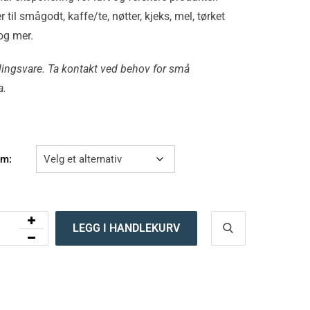
 til smågodt, kaffe/te, nøtter, kjeks, mel, tørket
og mer.
llingsvare. Ta kontakt ved behov for små
a.
um:
LEGG I HANDLEKURV