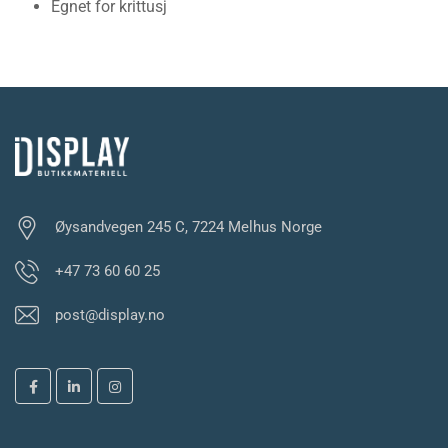
Egnet for krittusj
Øysandvegen 245 C, 7224 Melhus Norge
+47 73 60 60 25
post@display.no