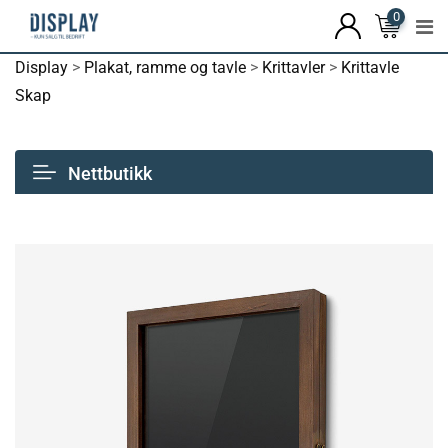
0
Display
>
Plakat, ramme og tavle
>
Krittavler
>
Krittavle
Skap
Nettbutikk