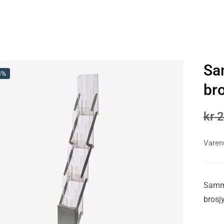
Sa
3%
br
kr
2
Vare
Samme
brosj