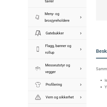
tavler
Meny- og
brosjyreholdere
Gatebukker
Flagg, banner og
Besk
rollup
Messeutstyr og
Sammen
vegger
l
Profilering
Y
Vern og sikkerhet