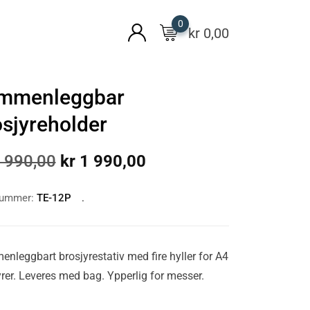
0
kr
0,00
mmenleggbar
osjyreholder
 990,00
kr
1 990,00
nummer:
TE-12P
nleggbart brosjyrestativ med fire hyller for A4
yrer. Leveres med bag. Ypperlig for messer.