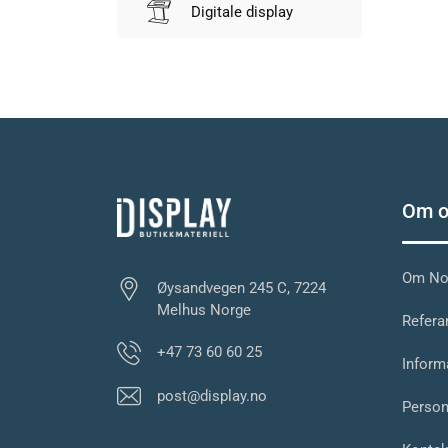
Digitale display
Om o
Om Nor
Øysandvegen 245 C, 7224
Melhus Norge
Referan
+47 73 60 60 25
Inform
post@display.no
Person