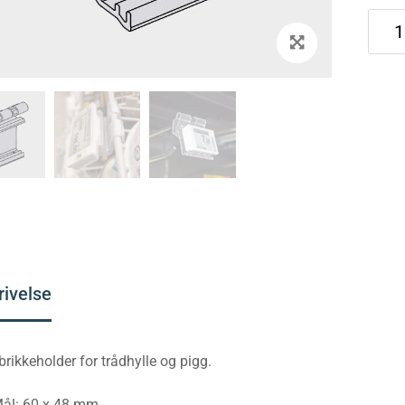
rivelse
 brikkeholder for trådhylle og pigg.
ål: 60 x 48 mm.