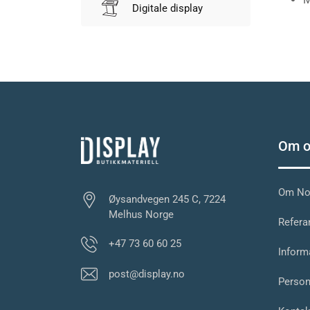
Digitale display
Om o
Om Nor
Øysandvegen 245 C, 7224
Melhus Norge
Referan
+47 73 60 60 25
Inform
post@display.no
Person