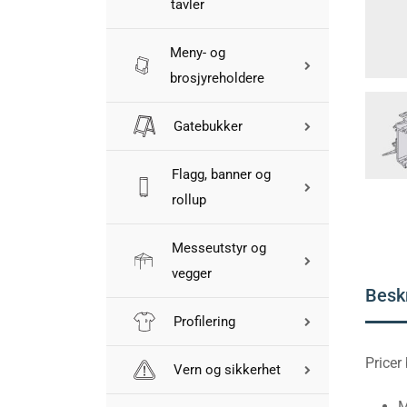
tavler
Meny- og
brosjyreholdere
Gatebukker
Flagg, banner og
rollup
Messeutstyr og
vegger
Besk
Profilering
Pricer
Vern og sikkerhet
M