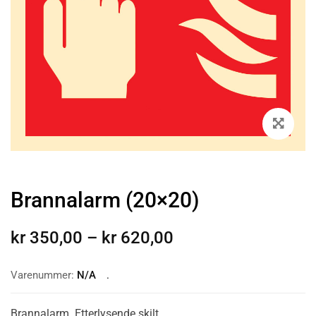
Brannalarm (20×20)
kr
350,00
–
kr
620,00
Varenummer:
N/A
Brannalarm. Etterlysende skilt.