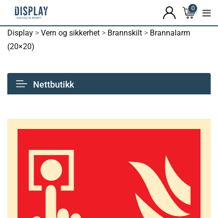
0
Display
>
Vern og sikkerhet
>
Brannskilt
>
Brannalarm
(20×20)
Nettbutikk