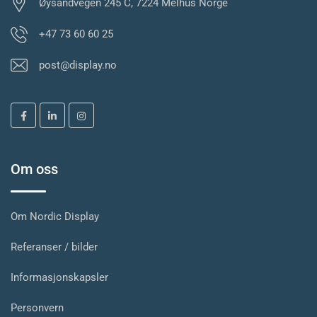
Øysandvegen 245 C, 7224 Melhus Norge
+47 73 60 60 25
post@display.no
Om oss
Om Nordic Display
Referanser / bilder
Informasjonskapsler
Personvern