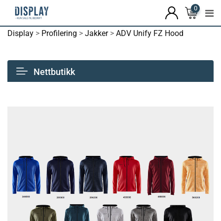
0
Display
>
Profilering
>
Jakker
>
ADV Unify FZ Hood
Nettbutikk