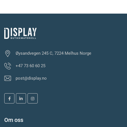
Øysandvegen 245 C, 7224 Melhus Norge
+47 73 60 60 25
post@display.no
Om oss