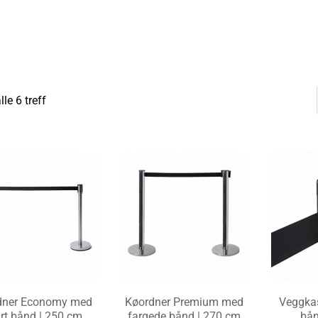
lle 6 treff
dner Economy med
Køordner Premium med
Veggkas
rt bånd | 250 cm
fargede bånd | 270 cm
bån