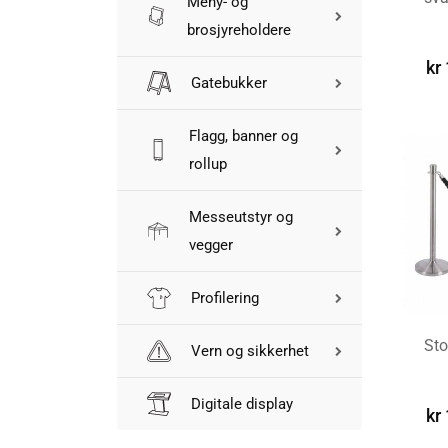
Meny- og
VEL
brosjyreholdere
kr
Gatebukker
Flagg, banner og
rollup
Messeutstyr og
vegger
Profilering
Sto
Vern og sikkerhet
VEL
Digitale display
kr