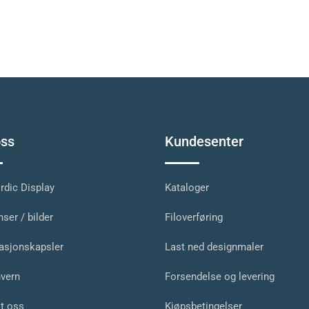
ss
Kundesenter
dic Display
Kataloger
ser / bilder
Filoverføring
asjonskapsler
Last ned designmaler
vern
Forsendelse og levering
t oss
Kjøpsbetingelser