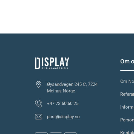
Om o
Om Nor
Øysandvegen 245 C, 7224
Melhus Norge
Referan
+47 73 60 60 25
Inform
post@display.no
Person
Kontak