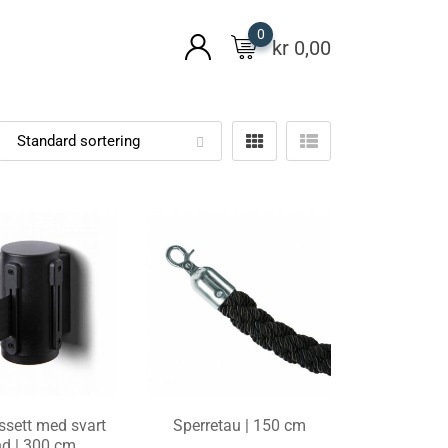
0
kr
0,00
sett med svart
Sperretau | 150 cm
d | 300 cm