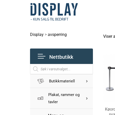
Display
>
avsperring
Viser a
Nettbutikk
Butikkmateriell
Plakat, rammer og
tavler
Køor
sva