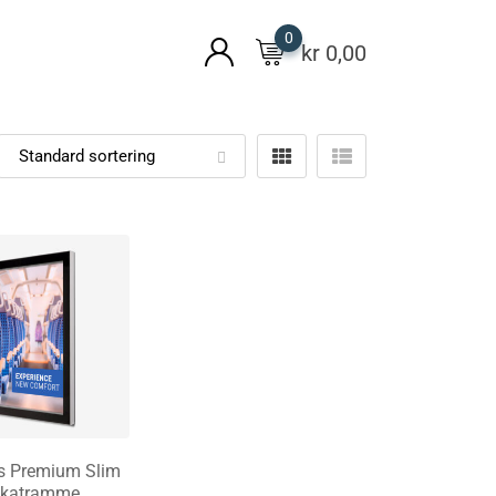
0
kr
0,00
s Premium Slim
akatramme