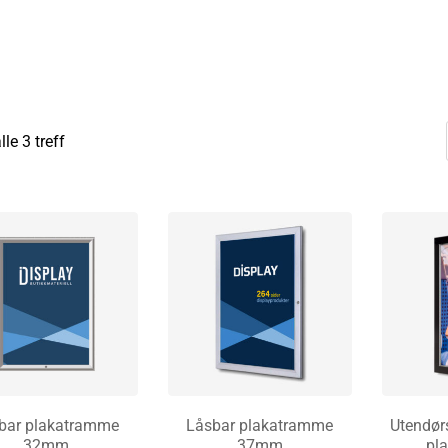
lle 3 treff
bar plakatramme
Låsbar plakatramme
Utendør
32mm
37mm
pl