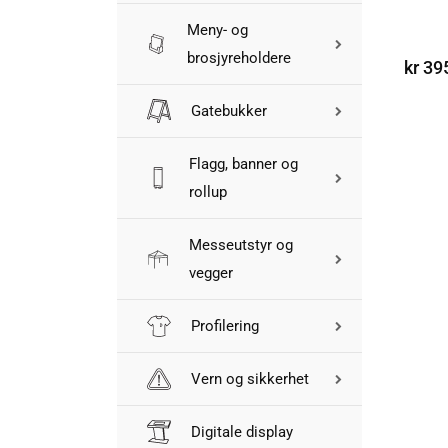
VEL
Meny- og
brosjyreholdere
kr
395
Gatebukker
Flagg, banner og
rollup
Messeutstyr og
vegger
Profilering
Vern og sikkerhet
Digitale display