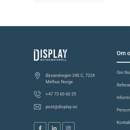
Om o
Om Nor
Øysandvegen 245 C, 7224
Melhus Norge
Referan
+47 73 60 60 25
Inform
post@display.no
Person
Kontak