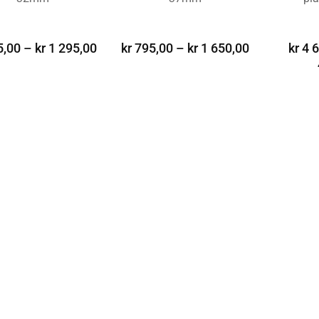
G ALTERNATIV
VELG ALTERNATIV
VELG A
,00
–
kr
1 295,00
kr
795,00
–
kr
1 650,00
kr
4 6