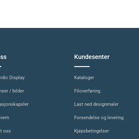
ss
Kundesenter
dic Display
Kataloger
ser / bilder
Filoverføring
asjonskapsler
Last ned designmaler
vern
Forsendelse og levering
t oss
Kjøpsbetingelser