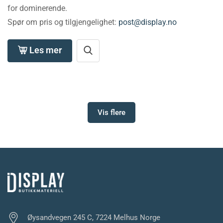
for dominerende.
Spør om pris og tilgjengelighet:
post@display.no
Les mer
Vis flere
Øysandvegen 245 C, 7224 Melhus Norge