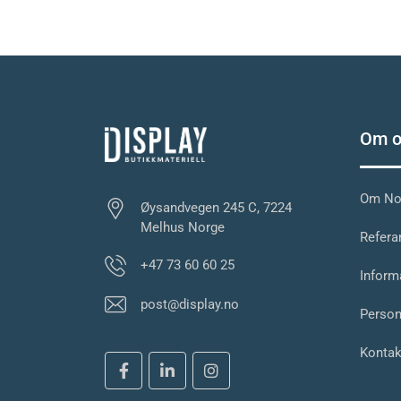
Om o
Om Nor
Øysandvegen 245 C, 7224
Melhus Norge
Referan
+47 73 60 60 25
Inform
post@display.no
Person
Kontak