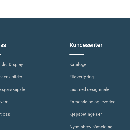
ss
Kundesenter
dic Display
Kataloger
ser / bilder
Filoverføring
asjonskapsler
Last ned designmaler
vern
Forsendelse og levering
t oss
Kjøpsbetingelser
Nyhetsbrev påmelding