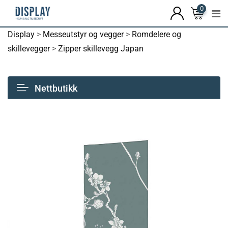
0
Display
>
Messeutstyr og vegger
>
Romdelere og
skillevegger
>
Zipper skillevegg Japan
Nettbutikk