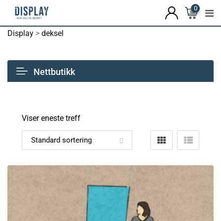
0
Display
>
deksel
Nettbutikk
Viser eneste treff