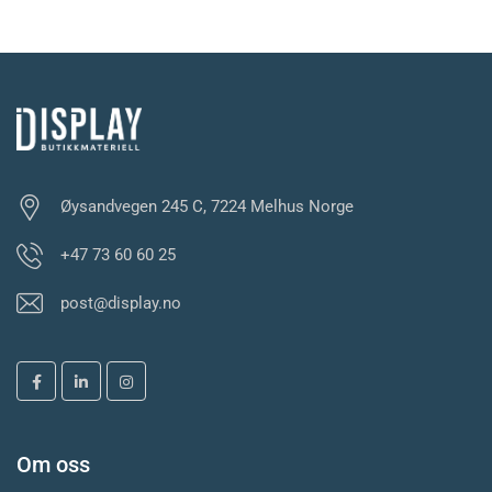
Øysandvegen 245 C, 7224 Melhus Norge
+47 73 60 60 25
post@display.no
Om oss